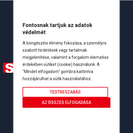
Fontosnak tartjuk az adatok
védelmét
A böngészési élmény fokozása, a személyre
szabott hirdetések vagy tartalmak
megjelenítése, valamint a forgalom elemzése
érdekében sütiket (cookie) használunk. A
"Mindet elfogadom" gombra kattintva
hozzájárulhat a sütik használatához.
Elérhetőségeink
Lakossági:
+36 20 261 0251
TESTRESZABÁS
Viszonteladói:
+36 20 434 7422
AZ ÖSSZES ELFOGADÁSA
Szerviz:
+36 20 427 8572
info@tisztaenergiak.hu