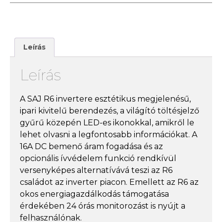
Leírás
Leírás
A SAJ R6 invertere esztétikus megjelenésű,
ipari kivitelű berendezés, a világító töltésjelző
gyűrű közepén LED-es ikonokkal, amikről le
lehet olvasni a legfontosabb információkat. A
16A DC bemenő áram fogadása és az
opcionális ívvédelem funkció rendkívül
versenyképes alternatívává teszi az R6
családot az inverter piacon. Emellett az R6 az
okos energiagazdálkodás támogatása
érdekében 24 órás monitorozást is nyújt a
felhasználónak.