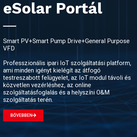
eSolar Portál
Smart PV+Smart Pump Drive+General Purpose
VFD
Professzionális ipari IoT szolgáltatási platform,
ami minden igényt kielégít az átfogó
testreszabott felügyelet, az IoT modul távoli és
közvetlen vezérléshez, az online
szolgáltatásfoglalás és a helyszíni O&M
szolgáltatás terén.
BŐVEBBEN