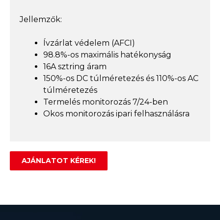
Jellemzők:
Ívzárlat védelem (AFCI)
98.8%-os maximális hatékonyság
16A sztring áram
150%-os DC túlméretezés és 110%-os AC
túlméretezés
Termelés monitorozás 7/24-ben
Okos monitorozás ipari felhasználásra
AJÁNLATOT KÉREK!