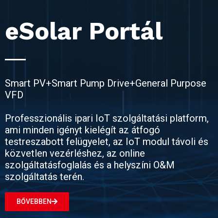
eSolar Portál
Smart PV+Smart Pump Drive+General Purpose
VFD
Professzionális ipari IoT szolgáltatási platform,
ami minden igényt kielégít az átfogó
testreszabott felügyelet, az IoT modul távoli és
közvetlen vezérléshez, az online
szolgáltatásfoglalás és a helyszíni O&M
szolgáltatás terén.
BŐVEBBEN