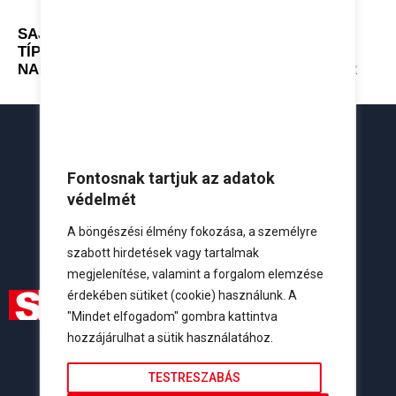
SAJ R5 – 5K – T2
SAJ R5 – 2.5K – S1
TÍPUSÚ HÁROMFÁZISÚ
TÍPUSÚ EGYFÁZISÚ
NAPELEM INVERTER
NAPELEM INVERTER
Fontosnak tartjuk az adatok
védelmét
A böngészési élmény fokozása, a személyre
szabott hirdetések vagy tartalmak
megjelenítése, valamint a forgalom elemzése
érdekében sütiket (cookie) használunk. A
"Mindet elfogadom" gombra kattintva
hozzájárulhat a sütik használatához.
Elérhetőségeink
Lakossági:
+36 20 261 0251
TESTRESZABÁS
Viszonteladói:
+36 20 434 7422