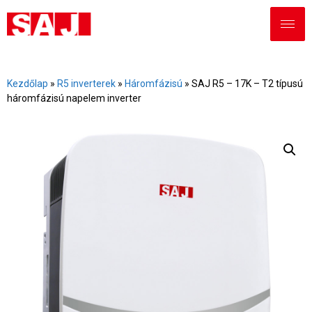
Kezdőlap
»
R5 inverterek
»
Háromfázisú
»
SAJ R5 – 17K – T2 típusú
háromfázisú napelem inverter