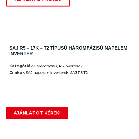
SAJ R5 – 17K – T2 TÍPUSÚ HÁROMFÁZISÚ NAPELEM
INVERTER
Kategóriák
Háromfázisú
,
R5 inverterek
Címkék
SAJ napelem inverterek
,
SAJ R5 T2
AJÁNLATOT KÉREK!