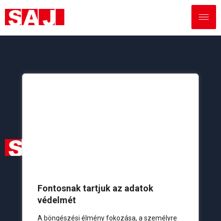
Elérhetőségeink
Lakossági:
+36 20 261 0251
Fontosnak tartjuk az adatok
Viszonteladói:
+36 20 434 7422
védelmét
Szerviz:
+36 20 427 8572
A böngészési élmény fokozása, a személyre