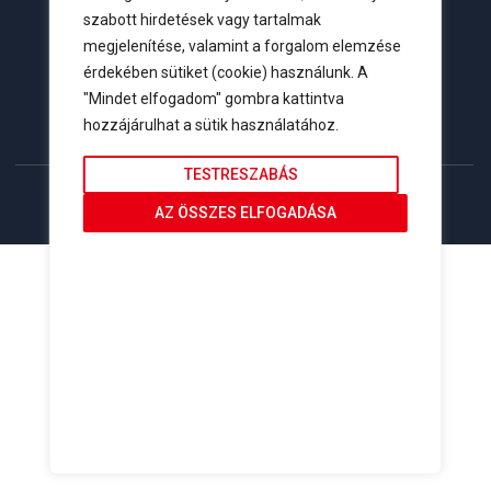
info@tisztaenergiak.hu
szabott hirdetések vagy tartalmak
megjelenítése, valamint a forgalom elemzése
érdekében sütiket (cookie) használunk. A
"Mindet elfogadom" gombra kattintva
hozzájárulhat a sütik használatához.
TESTRESZABÁS
Copyright © 2023
AZ ÖSSZES ELFOGADÁSA