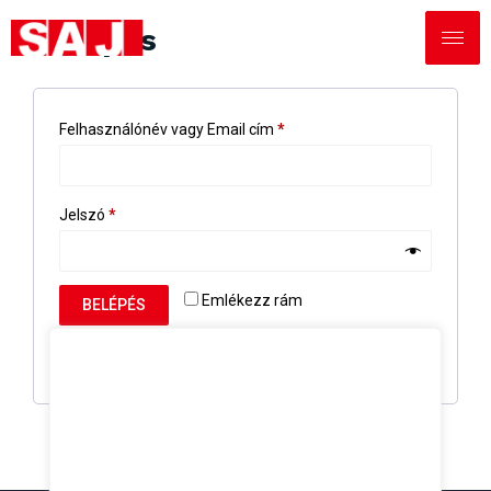
Belépés
Felhasználónév vagy Email cím
*
Jelszó
*
Emlékezz rám
BELÉPÉS
Elfelejtett jelszó?