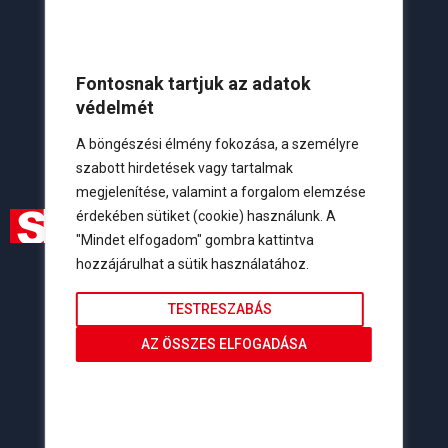
Fontosnak tartjuk az adatok
védelmét
A böngészési élmény fokozása, a személyre
szabott hirdetések vagy tartalmak
megjelenítése, valamint a forgalom elemzése
érdekében sütiket (cookie) használunk. A
"Mindet elfogadom" gombra kattintva
hozzájárulhat a sütik használatához.
Elérhetőségeink
Lakossági:
+36 20 261 0251
TESTRESZABÁS
Viszonteladói:
+36 20 434 7422
AZ ÖSSZES ELFOGADÁSA
Szerviz:
+36 20 427 8572
info@tisztaenergiak.hu